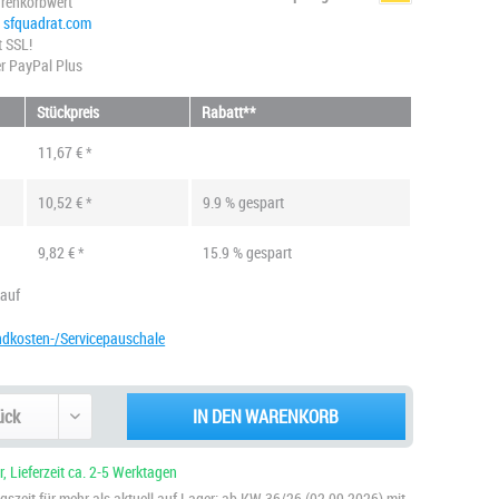
renkorbwert
@ sfquadrat.com
t SSL!
r PayPal Plus
Stückpreis
Rabatt**
11,67 € *
10,52 € *
9.9 % gespart
9,82 € *
15.9 % gespart
kauf
ndkosten-/Servicepauschale
IN DEN WARENKORB
, Lieferzeit ca. 2-5 Werktagen
szeit für mehr als aktuell auf Lager: ab KW 36/26 (02.09.2026) mit