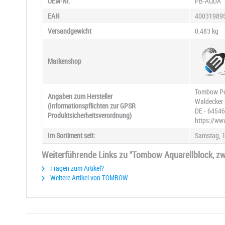
OEM-Nr.
PB-AQUA
EAN
40031989
Versandgewicht
0.483 kg
Markenshop
Tombow Pe
Angaben zum Hersteller
Waldecker 
(Informationspflichten zur GPSR
DE - 64546
Produktsicherheitsverordnung)
https://w
Im Sortiment seit:
Samstag, 1
Weiterführende Links zu "Tombow Aquarellblock, zw
Fragen zum Artikel?
Weitere Artikel von TOMBOW