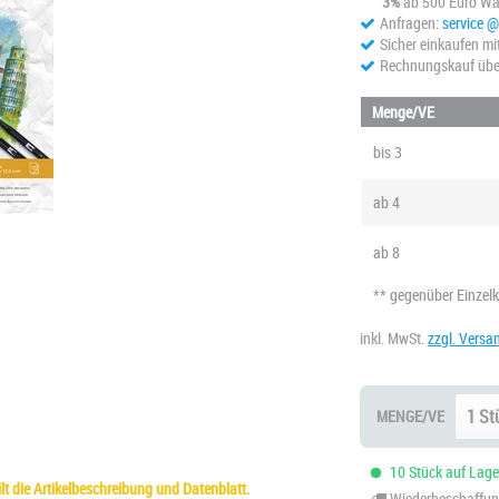
3%
ab 500 Euro Wa
Anfragen:
service 
Sicher einkaufen mi
Rechnungskauf übe
Menge/VE
bis
3
ab
4
ab
8
** gegenüber Einzel
inkl. MwSt.
zzgl. Versa
MENGE/VE
10 Stück auf Lager
t die Artikelbeschreibung und Datenblatt.
Wiederbeschaffung