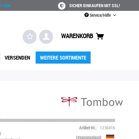
T.COM
SICHER EINKAUFEN MIT SSL!
Service/Hilfe
WARENKORB
VERSENDEN
WEITERE SORTIMENTE
Artikel-Nr.:
1230416
d
Ursprungsland: