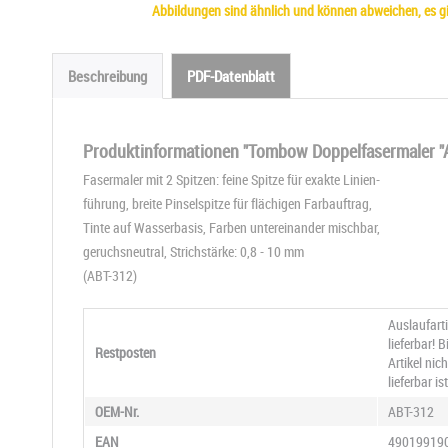
Abbildungen sind ähnlich und können abweichen, es gil
Beschreibung
PDF-Datenblatt
Produktinformationen "Tombow Doppelfasermaler "
Fasermaler mit 2 Spitzen: feine Spitze für exakte Linien-
führung, breite Pinselspitze für flächigen Farbauftrag,
Tinte auf Wasserbasis, Farben untereinander mischbar,
geruchsneutral, Strichstärke: 0,8 - 10 mm
(ABT-312)
Auslaufart
lieferbar! 
Restposten
Artikel ni
lieferbar ist
OEM-Nr.
ABT-312
EAN
49019919