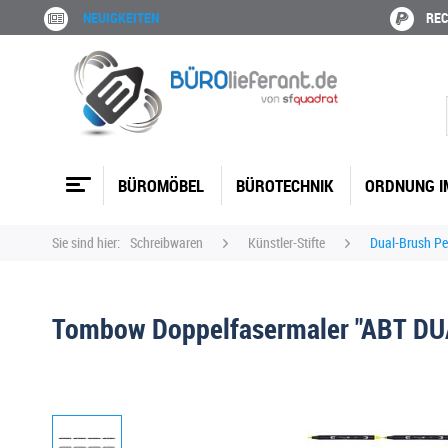
NEUIGKEITEN
REC
BÜROMÖBEL
BÜROTECHNIK
ORDNUNG I
Sie sind hier:
Schreibwaren
Künstler-Stifte
Dual-Brush P
Tombow Doppelfasermaler "ABT DUA