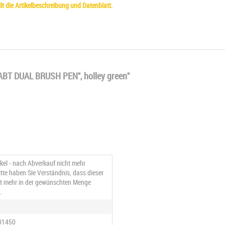
t die Artikelbeschreibung und Datenblatt.
ABT DUAL BRUSH PEN", holley green"
ikel - nach Abverkauf nicht mehr
Bitte haben Sie Verständnis, dass dieser
cht mehr in der gewünschten Menge
.
01450