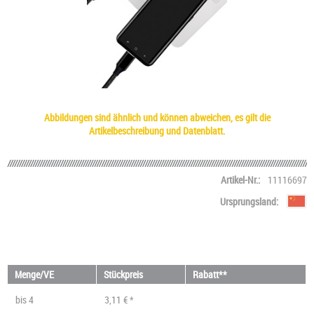
Abbildungen sind ähnlich und können abweichen, es gilt die
Artikelbeschreibung und Datenblatt.
Artikel-Nr.:
11116697
Ursprungsland:
Menge/VE
Stückpreis
Rabatt**
bis
4
3,11 € *