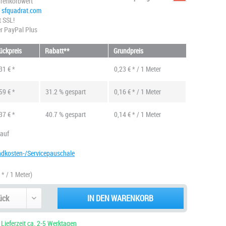
renkorbwert
@ sfquadrat.com
t SSL!
r PayPal Plus
ückpreis
Rabatt**
Grundpreis
31 € *
0,23 € * / 1 Meter
59 € *
31.2 % gespart
0,16 € * / 1 Meter
37 € *
40.7 % gespart
0,14 € * / 1 Meter
kauf
ndkosten-/Servicepauschale
 * / 1 Meter)
IN DEN WARENKORB
 Lieferzeit ca. 2-5 Werktagen