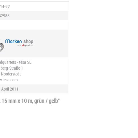
14-22
52985
dquarters - tesa SE
berg-Straße 1
 Norderstedt
w.tesa.com
. April 2011
 15 mm x 10 m, grün / gelb"