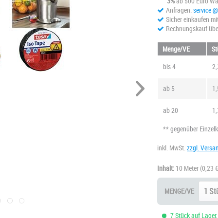
3%
ab 500 Euro Wa
Anfragen:
service 
Sicher einkaufen mi
Rechnungskauf übe
Menge/VE
St
bis
4
2,
ab
5
1,
ab
20
1,
** gegenüber Einzel
inkl. MwSt.
zzgl. Versa
Inhalt:
10 Meter
(0,23 €
MENGE/VE
7 Stück auf Lager,