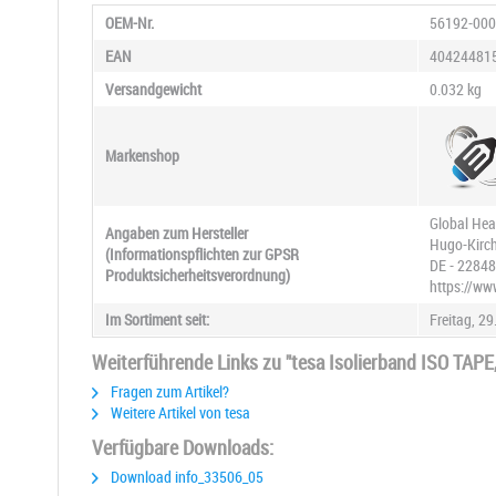
OEM-Nr.
56192-000
EAN
40424481
Versandgewicht
0.032 kg
Markenshop
Global Hea
Angaben zum Hersteller
Hugo-Kirch
(Informationspflichten zur GPSR
DE - 22848
Produktsicherheitsverordnung)
https://ww
Im Sortiment seit:
Freitag, 29
Weiterführende Links zu "tesa Isolierband ISO TAPE,
Fragen zum Artikel?
Weitere Artikel von tesa
Verfügbare Downloads:
Download info_33506_05